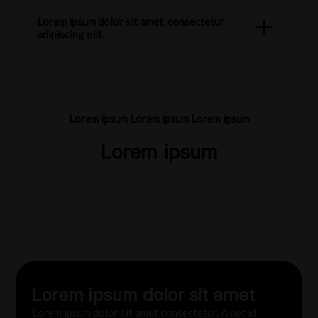
Lorem ipsum dolor sit amet, consectetur
adipiscing elit.
Logística
Logística
Tecnología
Lorem ipsum Lorem ipsum Lorem ipsum
Innovación y Profesionalismo en Eventos
Innovación y Excelencia en Producción de
Innovación en el Entretenimiento: D&C
Lorem ipsum
Memorables
Eventos
ENTERTAIMENT Lidera
Lorem ipsum dolor sit amet
Lorem ipsum dolor sit amet consectetur. Amet id