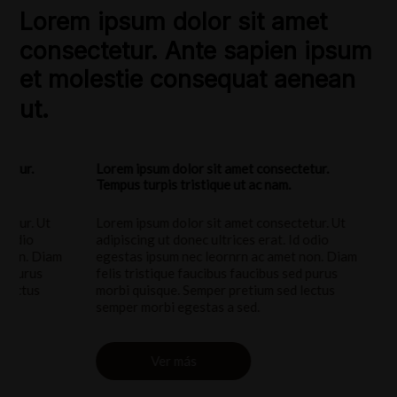
Lorem ipsum dolor sit amet
consectetur. Ante sapien ipsum
et molestie consequat aenean
ut.
Lorem ipsum dolor sit amet consectetur.
Lorem ipsum d
Tempus turpis tristique ut ac nam.
Tempus turpis 
Lorem ipsum dolor sit amet consectetur. Ut
Lorem ipsum d
adipiscing ut donec ultrices erat. Id odio
adipiscing ut 
egestas ipsum nec leornrn ac amet non. Diam
egestas ipsum
felis tristique faucibus faucibus sed purus
felis tristiqu
morbi quisque. Semper pretium sed lectus
morbi quisque
semper morbi egestas a sed.
semper morbi 
Ver más
Ver 