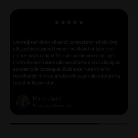
ipisicing
Lorem ipsum dolor sit amet, consectetur adipisici
abore et
elit, sed do eiusmod tempor incididunt ut labore e
am, quis
dolore magna aliqua. Ut enim ad minim veniam, qu
 aliquip ex
nostrud exercitation ullamco laboris nisi ut aliqui
or in
ea commodo consequat. Duis aute irure dolor in
m dolore eu
reprehenderit in voluptate velit esse cillum dolor
fugiat nulla pariatur.
Maria López
Propietario | lorem ipsum