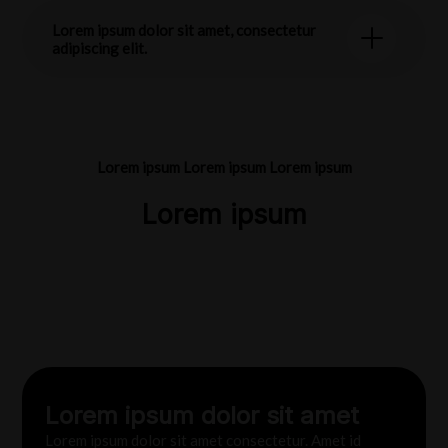
Lorem ipsum dolor sit amet, consectetur
adipiscing elit.
Logística
Logística
Tecnología
Lorem ipsum Lorem ipsum Lorem ipsum
Innovación y Profesionalismo en Eventos
Innovación y Excelencia en Producción de
Innovación en el Entretenimiento: D&C
Lorem ipsum
Memorables
Eventos
ENTERTAIMENT Lidera
Lorem ipsum dolor sit amet
Lorem ipsum dolor sit amet consectetur. Amet id