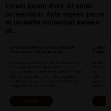
Lorem ipsum dolor sit amet
consectetur. Ante sapien ipsum
et molestie consequat aenean
ut.
Lorem ipsum dolor sit amet consectetur.
Lorem ipsum d
Tempus turpis tristique ut ac nam.
Tempus turpis 
Lorem ipsum dolor sit amet consectetur. Ut
Lorem ipsum d
adipiscing ut donec ultrices erat. Id odio
adipiscing ut 
egestas ipsum nec leornrn ac amet non. Diam
egestas ipsum
felis tristique faucibus faucibus sed purus
felis tristiqu
morbi quisque. Semper pretium sed lectus
morbi quisque
semper morbi egestas a sed.
semper morbi 
Ver más
Ver 