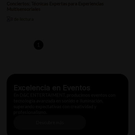
Conciertos: Técnicas Expertas para Experiencias
Multisensoriales
8 de lectura
1
2
3
4
…
7
Excelencia en Eventos
En D&C ENTERTAIMENT, producimos eventos con
tecnología avanzada en sonido e iluminación,
superando expectativas con creatividad y
profesionalismo.
Descubre más