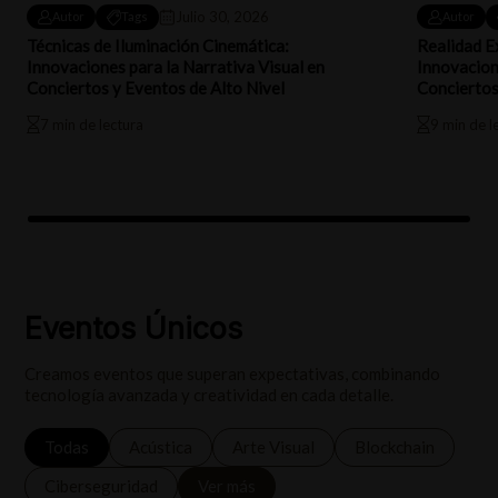
Julio 30, 2026
Autor
Tags
Autor
Técnicas de Iluminación Cinemática:
Realidad E
Innovaciones para la Narrativa Visual en
Innovacion
Conciertos y Eventos de Alto Nivel
Conciertos
7 min de lectura
9 min de l
Eventos Únicos
Creamos eventos que superan expectativas, combinando
tecnología avanzada y creatividad en cada detalle.
Todas
Acústica
Arte Visual
Blockchain
Ciberseguridad
Ver más