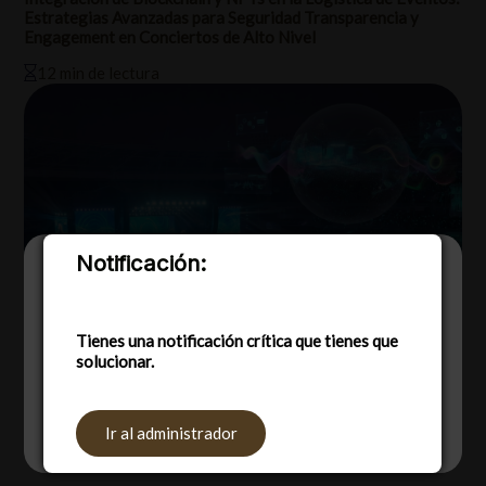
Estrategias Avanzadas para Seguridad Transparencia y
Engagement en Conciertos de Alto Nivel
12 min de lectura
Notificación:
Utilizamos cookies para ofrecerte la mejor
experiencia en nuestra web.
Puedes aprender más sobre qué cookies
utilizamos o desactivarlas en los
Tienes una notificación crítica que tienes que
ajustes
.
solucionar.
Aceptar
Rechazar
Ajustes
Ir al administrador
junio 11, 2026
Autor
Tags