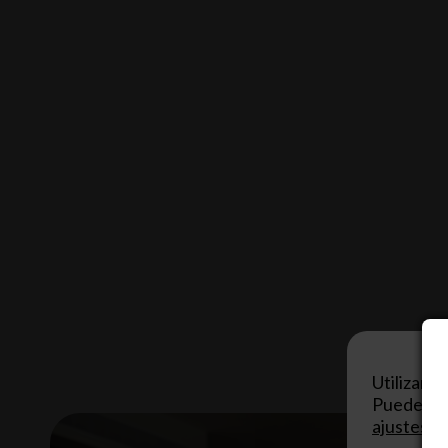
Utilizamo
Puedes ap
ajustes
.