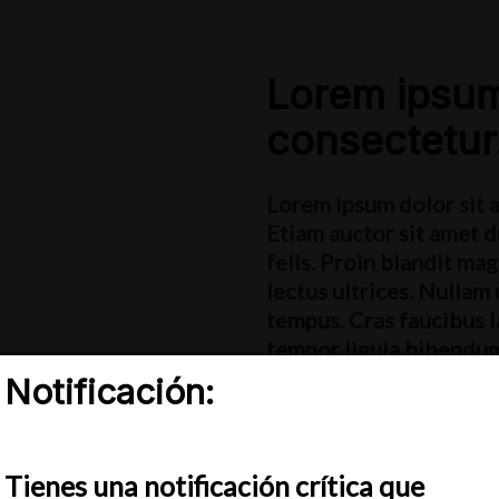
Lorem ipsum
consectetur
Lorem ipsum dolor sit a
Etiam auctor sit amet du
felis. Proin blandit m
lectus ultrices. Nullam
tempus. Cras faucibus l
tempor ligula bibendum,
Nullam eu arcu mollis, 
Notificación:
ex.
s cookies para ofrecerte la mejor experiencia en nuestra w
render más sobre qué cookies utilizamos o desactivarlas e
Lorem ipsum dolor sit ame
sed est. Ipsum pretium cur
Tienes una notificación crítica que