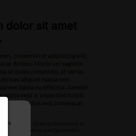
 dolor sit amet
.
met, consectetur adipiscing elit.
i ac finibus. Morbi vel sagittis
agna ac quam commodo, at varius
 ultrices aliquet massa non
aoreet ligula eu efficitur. Aenean
 porta velit a, imperdiet turpis.
tincidunt lectus sed, consequat
eb.
n los
t consectetur. Quam pellentesque et
sus nec pretium neque ligula enim.