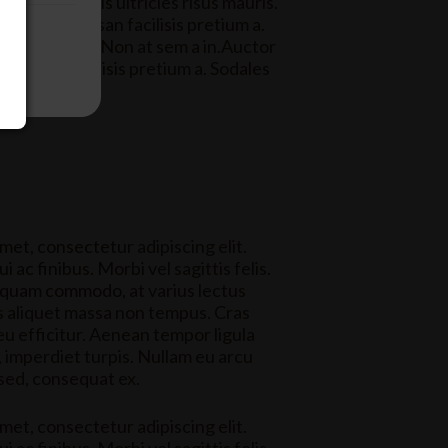
volutpat turpis ultricies risus mauris.
integer accumsan facilisis pretium a.
ltrices nunc. Non at sem a in.Auctor
 accumsan facilisis pretium a. Sodales
met, consectetur adipiscing elit.
 ac finibus. Morbi vel sagittis felis.
 quam commodo, at varius lectus
es aliquet massa non tempus. Cras
 eu efficitur. Aenean tempor ligula
, imperdiet turpis. Nullam eu arcu
 sed, consequat ex.
met, consectetur adipiscing elit.