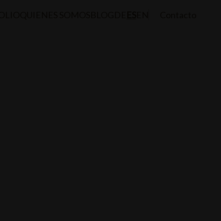
OLIO
QUIENES SOMOS
BLOG
DE
ES
EN
Contacto