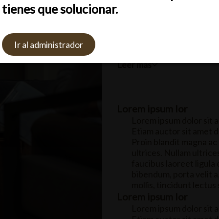
Risus egestas tellus tortor 
tienes que solucionar.
Auctor facilisis turpis dui 
Sodales etiam id praesent u
tar
Rechazar
Ajustes
facilisis turpis dui integer
etiam id...
Ir al administrador
Leer más
Lorem ipsum lor
Lorem ipsum dolor sit a
Etiam auctor sit amet dui
Proin blandit magna ac
ultrices. Nullam ultric
faucibus laoreet ligula
bibendum, porta velit a
mollis, tincidunt lectus
Lorem ipsum lor
Lorem ipsum dolor sit a