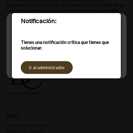
Igualmente se podrá iniciar una reclamación en el caso de que
haya transcurrido el plazo de veinte días hábiles sin haber
obtenido respuesta.
Notificación:
Utilizamos cookies para ofrecerte la mejor
experiencia en nuestra web.
Puedes aprender más sobre qué cookies
utilizamos o desactivarlas en los
Tienes una notificación crítica que tienes que
ajustes
.
solucionar.
Aceptar
Rechazar
Ajustes
Ir al administrador
Legal
Política de privacidad
Política de cookies