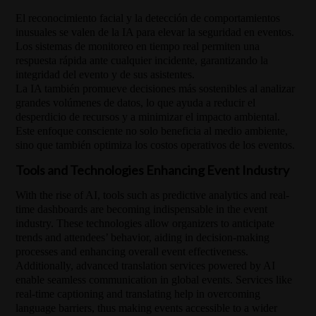
El reconocimiento facial y la detección de comportamientos
inusuales se valen de la IA para elevar la seguridad en eventos.
Los sistemas de monitoreo en tiempo real permiten una
respuesta rápida ante cualquier incidente, garantizando la
integridad del evento y de sus asistentes.
La IA también promueve decisiones más sostenibles al analizar
grandes volúmenes de datos, lo que ayuda a reducir el
desperdicio de recursos y a minimizar el impacto ambiental.
Este enfoque consciente no solo beneficia al medio ambiente,
sino que también optimiza los costos operativos de los eventos.
Tools and Technologies Enhancing Event Industry
With the rise of AI, tools such as predictive analytics and real-
time dashboards are becoming indispensable in the event
industry. These technologies allow organizers to anticipate
trends and attendees’ behavior, aiding in decision-making
processes and enhancing overall event effectiveness.
Additionally, advanced translation services powered by AI
enable seamless communication in global events. Services like
real-time captioning and translating help in overcoming
language barriers, thus making events accessible to a wider