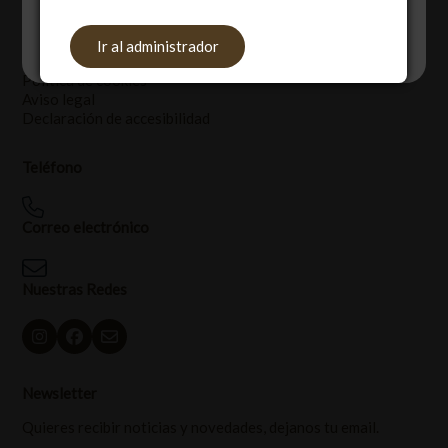
Legal
Aceptar
Rechazar
Ajustes
Ir al administrador
Política de privacidad
Política de cookies
Aviso legal
Declaración de accesibilidad
Teléfono
Correo electrónico
Nuestras Redes
Newsletter
Quieres recibir noticias y novedades, dejanos tu email.