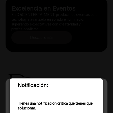
Excelencia en Eventos
En D&C ENTERTAIMENT, producimos eventos con
tecnología avanzada en sonido e iluminación,
superando expectativas con creatividad y
profesionalismo.
Descubre más
Notificación:
Utilizamos cookies para ofrecerte la mejor
experiencia en nuestra web.
Puedes aprender más sobre qué cookies
utilizamos o desactivarlas en los
Tienes una notificación crítica que tienes que
ajustes
.
solucionar.