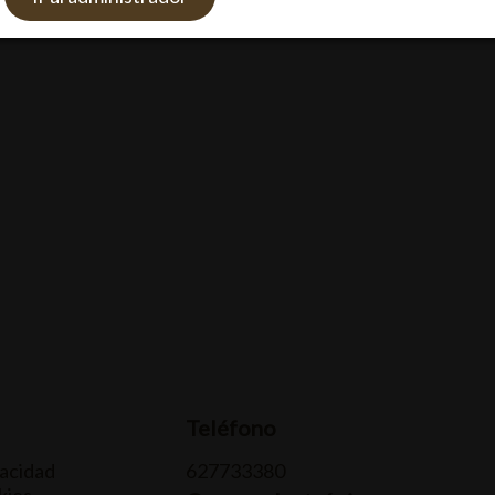
Teléfono
vacidad
627733380