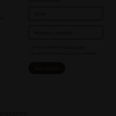
dejanos tu email.
om
He leído y acepto los
términos legales
Acepto recibir comunicaciones y novedades
GENERATION