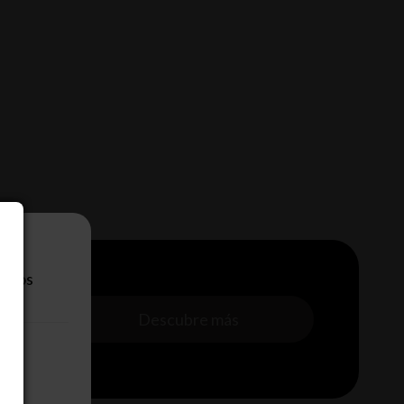
eb.
n los
s con
superando
Descubre más
.