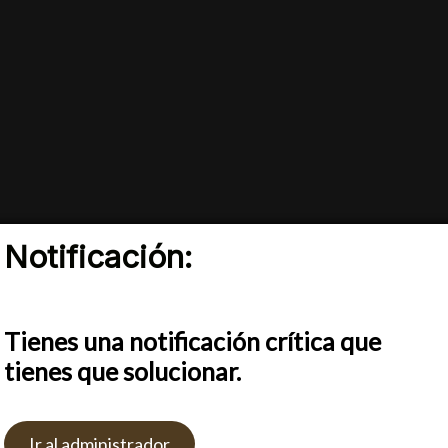
Notificación:
s cookies para ofrecerte la mejor experiencia en nuestra w
render más sobre qué cookies utilizamos o desactivarlas e
En D&C ENTERTAIMENT, producimos evento
Tienes una notificación crítica que
tos
tecnología avanzada en sonido e iluminación, 
tienes que solucionar.
expectativas con creatividad y profesionalismo
tar
Rechazar
Ajustes
Ir al administrador