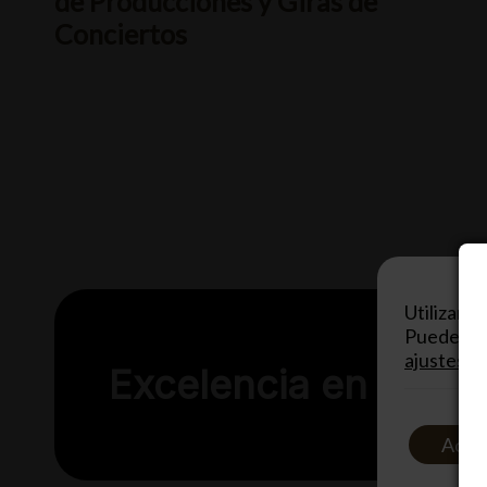
de Producciones y Giras de
Conciertos
Utilizamo
Puedes ap
ajustes
.
Excelencia en Even
Acep