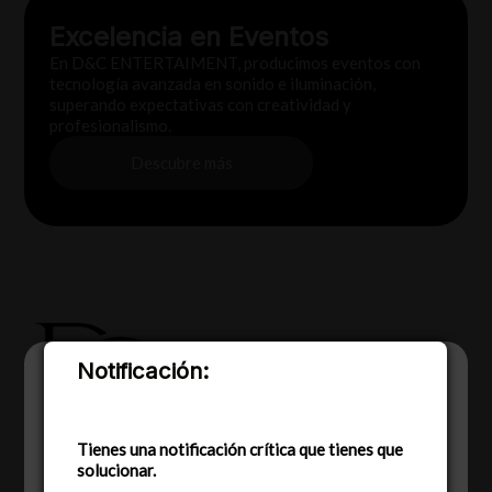
Excelencia en Eventos
En D&C ENTERTAIMENT, producimos eventos con
tecnología avanzada en sonido e iluminación,
superando expectativas con creatividad y
profesionalismo.
Descubre más
Notificación:
Utilizamos cookies para ofrecerte la mejor
experiencia en nuestra web.
Puedes aprender más sobre qué cookies
utilizamos o desactivarlas en los
Tienes una notificación crítica que tienes que
ajustes
.
solucionar.