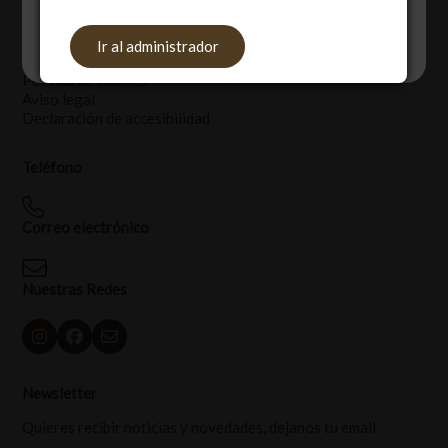
Legal
Aceptar
Rechazar
Ajustes
Ir al administrador
Política de privacidad
Política de cookies
Aviso legal
Declaración de accesibilidad
Teléfono
Correo electrónico
Nuestras Redes
Newsletter
Quieres recibir noticias y novedades, dejanos tu email.