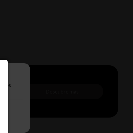
eb.
n los
s con
superando
Descubre más
.