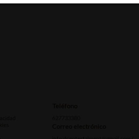
Teléfono
vacidad
627733380
kies
Correo electrónico
e
info.dcentertaiment@gmail.com /