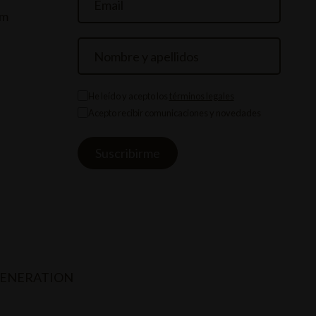
om
He leído y acepto los
términos legales
Acepto recibir comunicaciones y novedades
GENERATION