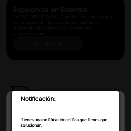
Excelencia en Eventos
En D&C ENTERTAIMENT, producimos eventos con
tecnología avanzada en sonido e iluminación,
superando expectativas con creatividad y
profesionalismo.
Descubre más
Notificación:
Utilizamos cookies para ofrecerte la mejor
experiencia en nuestra web.
Puedes aprender más sobre qué cookies
utilizamos o desactivarlas en los
Tienes una notificación crítica que tienes que
ajustes
.
solucionar.