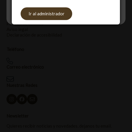
Legal
Aceptar
Rechazar
Ajustes
Ir al administrador
Política de privacidad
Política de cookies
Aviso legal
Declaración de accesibilidad
Teléfono
Correo electrónico
Nuestras Redes
Newsletter
Quieres recibir noticias y novedades, dejanos tu email.