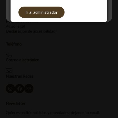
Legal
Aceptar
Rechazar
Ajustes
Ir al administrador
Política de privacidad
Política de cookies
Aviso legal
Declaración de accesibilidad
Teléfono
Correo electrónico
Nuestras Redes
Newsletter
Quieres recibir noticias y novedades, dejanos tu email.