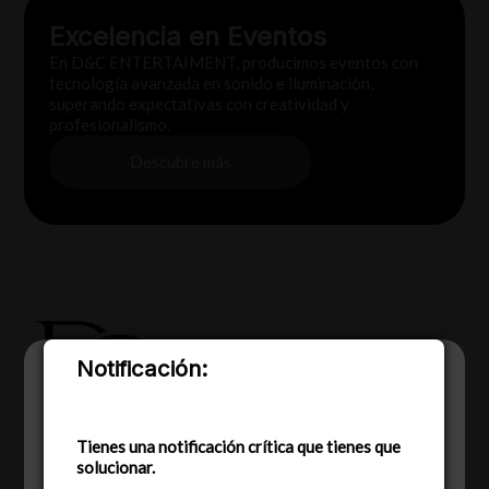
Excelencia en Eventos
En D&C ENTERTAIMENT, producimos eventos con
tecnología avanzada en sonido e iluminación,
superando expectativas con creatividad y
profesionalismo.
Descubre más
Notificación:
Utilizamos cookies para ofrecerte la mejor
experiencia en nuestra web.
Puedes aprender más sobre qué cookies
utilizamos o desactivarlas en los
Tienes una notificación crítica que tienes que
ajustes
.
solucionar.