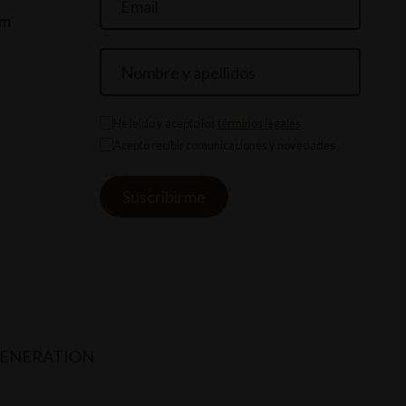
om
He leído y acepto los
términos legales
Acepto recibir comunicaciones y novedades
GENERATION