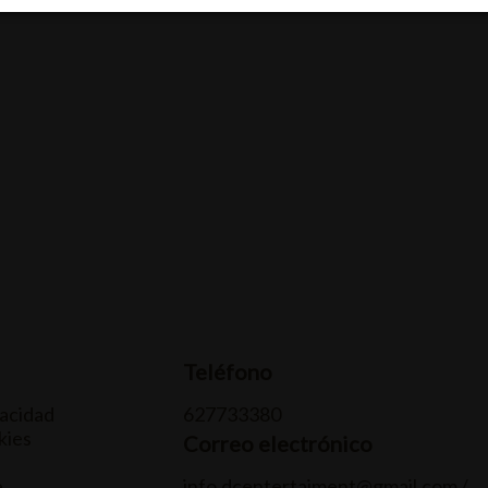
Teléfono
vacidad
627733380
kies
Correo electrónico
e
info.dcentertaiment@gmail.com /