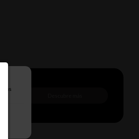
eb.
n los
s con
superando
Descubre más
.