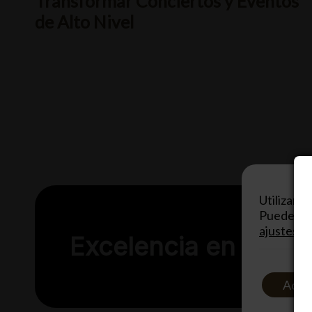
Transformar Conciertos y Eventos
de Alto Nivel
Utilizamo
Puedes ap
ajustes
.
Excelencia en Even
Acep