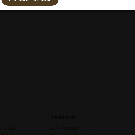
Teléfono
vacidad
627733380