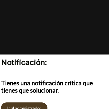
Notificación:
s cookies para ofrecerte la mejor experiencia en nuestra w
render más sobre qué cookies utilizamos o desactivarlas e
En D&C ENTERTAIMENT, producimos evento
Tienes una notificación crítica que
tos
tecnología avanzada en sonido e iluminación, 
tienes que solucionar.
expectativas con creatividad y profesionalismo
tar
Rechazar
Ajustes
Ir al administrador