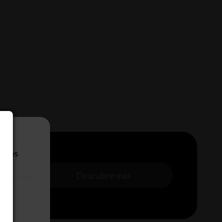
eb.
n los
s con
superando
Descubre más
.