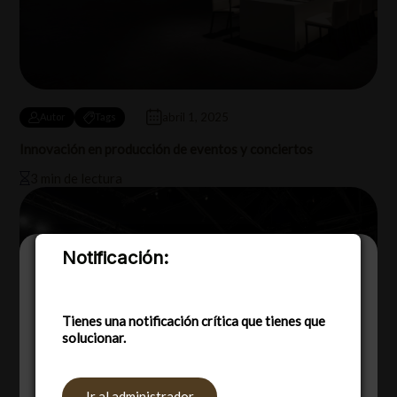
abril 1, 2025
Autor
Tags
Innovación en producción de eventos y conciertos
3 min de lectura
Notificación:
Utilizamos cookies para ofrecerte la mejor
experiencia en nuestra web.
Puedes aprender más sobre qué cookies
utilizamos o desactivarlas en los
Tienes una notificación crítica que tienes que
ajustes
.
solucionar.
Aceptar
Rechazar
Ajustes
Ir al administrador